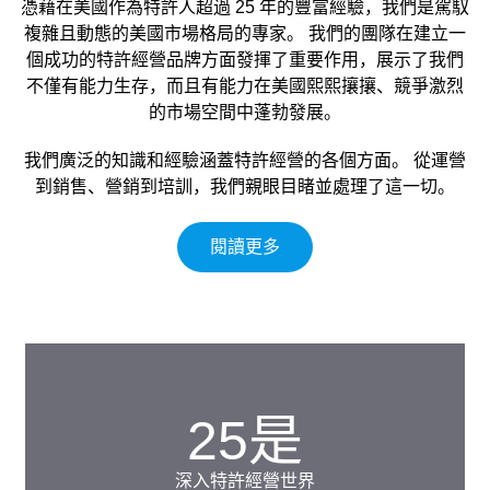
憑藉在美國作為特許人超過 25 年的豐富經驗，我們是駕馭
複雜且動態的美國市場格局的專家。 我們的團隊在建立一
個成功的特許經營品牌方面發揮了重要作用，展示了我們
不僅有能力生存，而且有能力在美國熙熙攘攘、競爭激烈
的市場空間中蓬勃發展。
我們廣泛的知識和經驗涵蓋特許經營的各個方面。 從運營
到銷售、營銷到培訓，我們親眼目睹並處理了這一切。
閱讀更多
25
是
深入特許經營世界