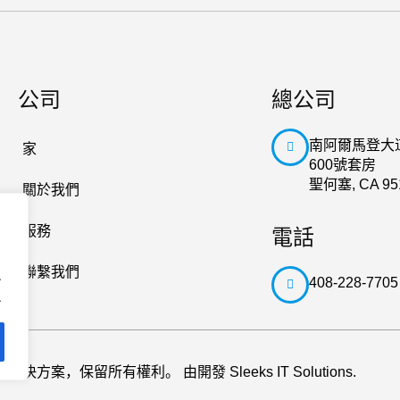
公司
總公司
南阿爾馬登大道
家
600號套房
聖何塞, CA 95
關於我們
服務
電話
聯繫我們
.
408-228-7705
.
x特許經營解決方案，保留所有權利。 由開發
Sleeks IT Solutions
.